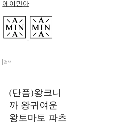
에이민아
(단품)왕크니
까 왕귀여운
왕토마토 파츠