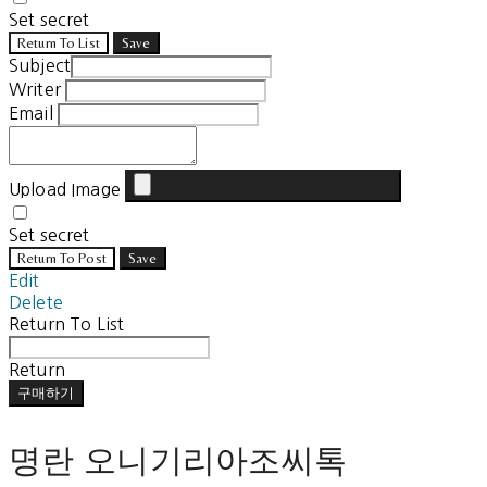
Set secret
Return To List
Save
Subject
Writer
Email
Upload Image
Set secret
Return To Post
Save
Edit
Delete
Return To List
Return
구매하기
명란 오니기리아조씨톡