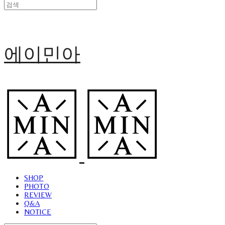
에이민아
SHOP
PHOTO
REVIEW
Q&A
NOTICE