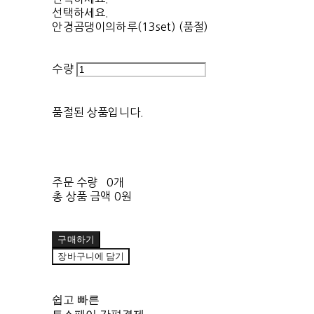
선택하세요.
안경곰댕이의하루(13set) (품절)
수량
품절된 상품입니다.
주문 수량
0개
총 상품 금액
0원
구매하기
장바구니에 담기
쉽고 빠른