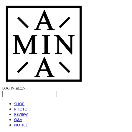
LOG IN
로그인
SHOP
PHOTO
REVIEW
Q&A
NOTICE