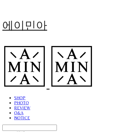
에이민아
SHOP
PHOTO
REVIEW
Q&A
NOTICE