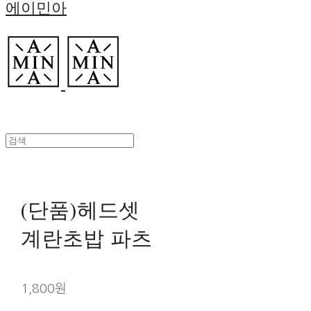
에이민아
(단품)헤드셋
계란초밥 파츠
1,800원