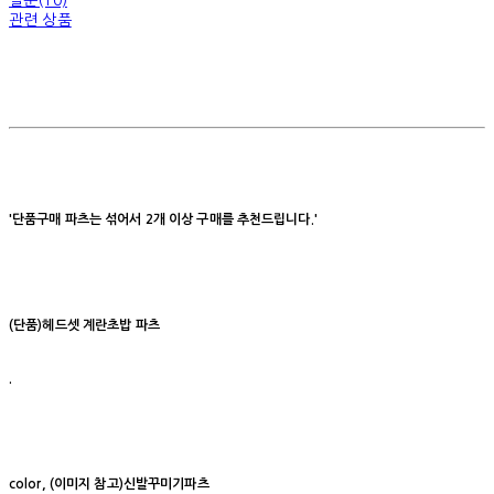
질문(10)
관련 상품
'단품구매 파츠는 섞어서 2개 이상 구매를 추천드립니다.'
(단품)헤드셋 계란초밥 파츠
.
c
olor, (이미지 참고)신발꾸미기파츠