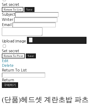
Set secret
Return To List
Save
Subject
Writer
Email
Upload Image
Set secret
Return To Post
Save
Edit
Delete
Return To List
Return
구매하기
(단품)헤드셋 계란초밥 파츠