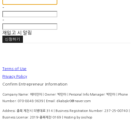
-
-
재입고 시 알림
신청하기
Terms of Use
Privacy Policy
Confirm Entrepreneur Information
Company Name: 에이민아 | Owner: 박민아 | Personal Info Manager: 박민아 | Phone
Number: 070-8848-3639 | Email: dkalsqkr0@naver.com
Address: 충북 제천시 의병대로 314 | Business Registration Number:
237-25-00740
|
Business License:
2019-충북제천-0169
| Hosting by sixshop