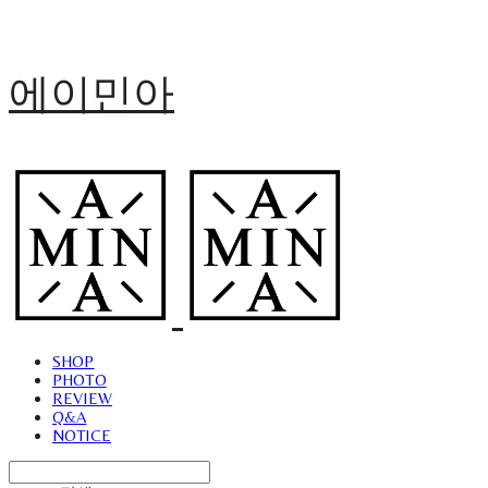
에이민아
SHOP
PHOTO
REVIEW
Q&A
NOTICE