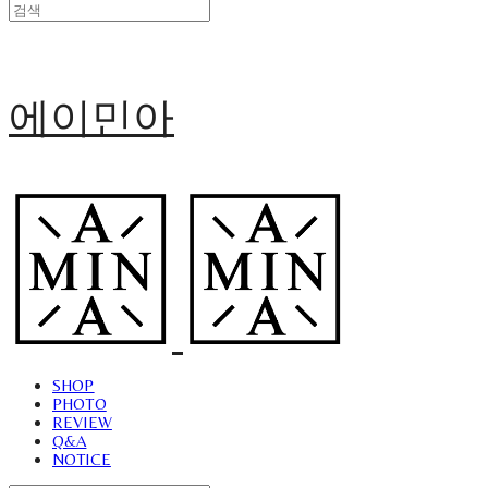
에이민아
SHOP
PHOTO
REVIEW
Q&A
NOTICE