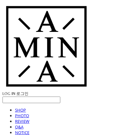
LOG IN
로그인
SHOP
PHOTO
REVIEW
Q&A
NOTICE