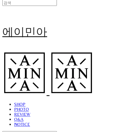
에이민아
SHOP
PHOTO
REVIEW
Q&A
NOTICE