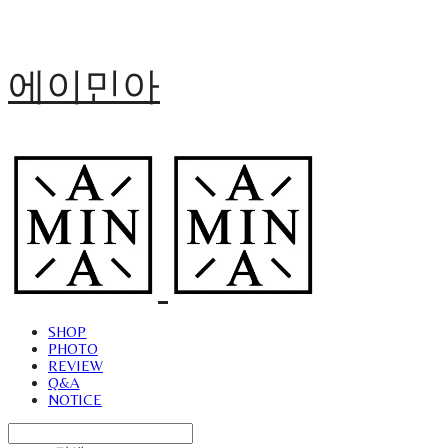
에이민아
SHOP
PHOTO
REVIEW
Q&A
NOTICE