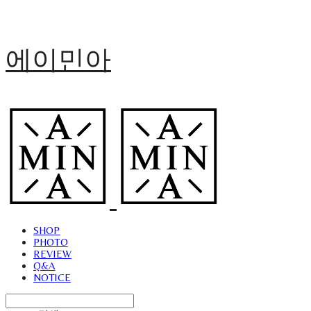
에이민아
SHOP
PHOTO
REVIEW
Q&A
NOTICE