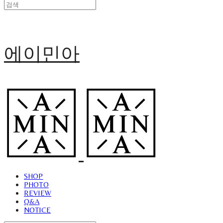
에이민아
SHOP
PHOTO
REVIEW
Q&A
NOTICE